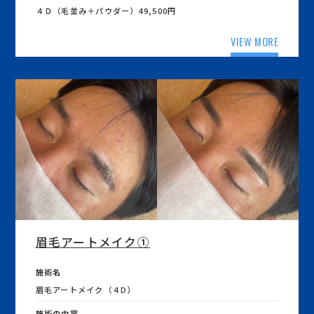
４Ｄ（毛並み＋パウダー）49,500円
VIEW MORE
眉毛アートメイク①
施術名
眉毛アートメイク（４D）
施術の内容