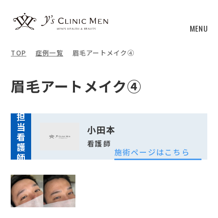
MENU
TOP
症例一覧
眉毛アートメイク④
眉毛アートメイク④
担
当
小田本
看
看護師
護
施術ページはこちら
師